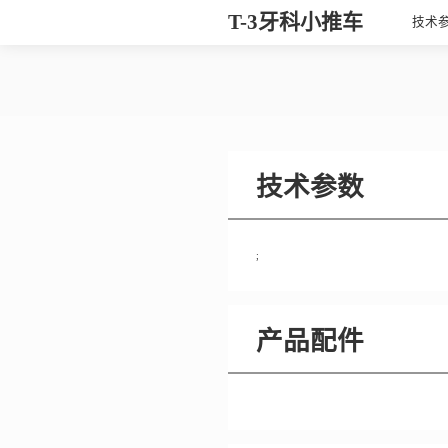
T-3牙科小推车
技术
技术参数
;
产品配件