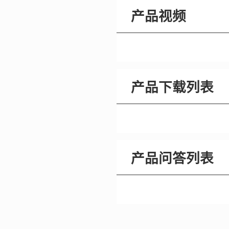
产品视频
产品下载列表
产品问答列表