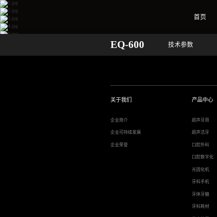
首页
EQ-600
技术参数
关于我们
产品中心
企业简介
超声牙周
企业可持续发展
超声洁牙
企业荣誉
口腔外科
口腔数字化
光固化机
牙科手机
牙体牙髓
牙科耗材